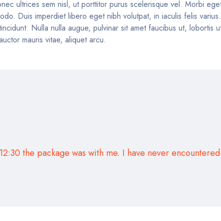
nec ultrices sem nisl, ut porttitor purus scelerisque vel. Morbi eget 
o. Duis imperdiet libero eget nibh volutpat, in iaculis felis variu
idunt. Nulla nulla augue, pulvinar sit amet faucibus ut, lobortis ut
uctor mauris vitae, aliquet arcu.
12:30 the package was with me. I have never encountered 