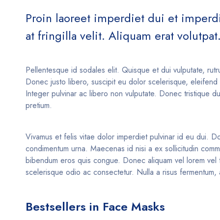
Proin laoreet imperdiet dui et imperdie
at fringilla velit. Aliquam erat volutpat
Pellentesque id sodales elit. Quisque et dui vulputate, rutr
Donec justo libero, suscipit eu dolor scelerisque, eleifen
Integer pulvinar ac libero non vulputate. Donec tristique d
pretium.
Vivamus et felis vitae dolor imperdiet pulvinar id eu dui. Do
condimentum urna. Maecenas id nisi a ex sollicitudin commod
bibendum eros quis congue. Donec aliquam vel lorem vel tinc
scelerisque odio ac consectetur. Nulla a risus fermentum, a
Bestsellers in Face Masks