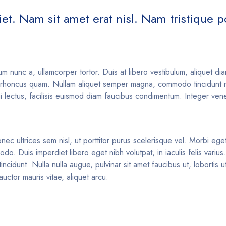
t. Nam sit amet erat nisl. Nam tristique por
.
um nunc a, ullamcorper tortor. Duis at libero vestibulum, aliquet di
d rhoncus quam. Nullam aliquet semper magna, commodo tincidunt ris
ui lectus, facilisis euismod diam faucibus condimentum. Integer ven
nec ultrices sem nisl, ut porttitor purus scelerisque vel. Morbi eget 
o. Duis imperdiet libero eget nibh volutpat, in iaculis felis variu
idunt. Nulla nulla augue, pulvinar sit amet faucibus ut, lobortis ut
uctor mauris vitae, aliquet arcu.