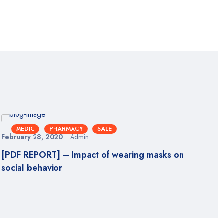
MEDIC
PHARMACY
SALE
February 28, 2020
Admin
Feb
[PDF REPORT] – Impact of wearing masks on
Ne
social behavior
be