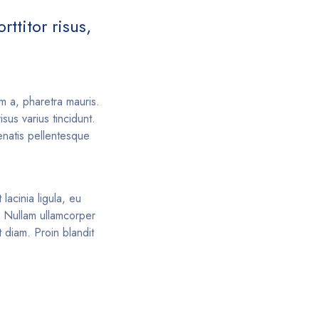
ttitor risus,
am a, pharetra mauris.
us varius tincidunt.
enatis pellentesque
lacinia ligula, eu
s. Nullam ullamcorper
 diam. Proin blandit