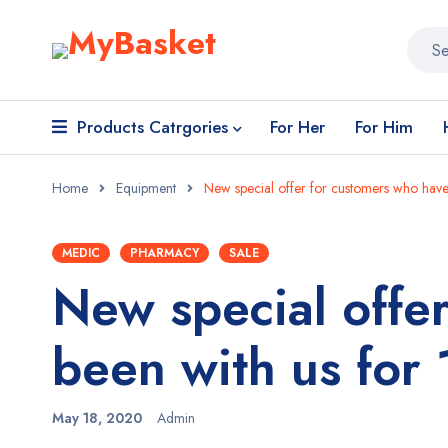
Products Catrgories
For Her
For Him
Home
Equipment
New special offer for customers who have
MEDIC
PHARMACY
SALE
New special offe
been with us for 
May 18, 2020
Admin