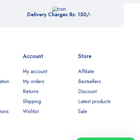
Delivery Charges Rs: 150/-
Account
Store
Our customer support team is here
My account
Affiliate
to answer your questions. Ask us
ation
My orders
Bestsellers
anything!
Returns
Discount
Shipping
Latest products
Hi, how can I help?
ions
Wishlist
Sale