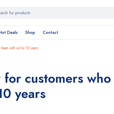
Hot Deals
Shop
Contact
 been with us for 10 years
r for customers who
10 years