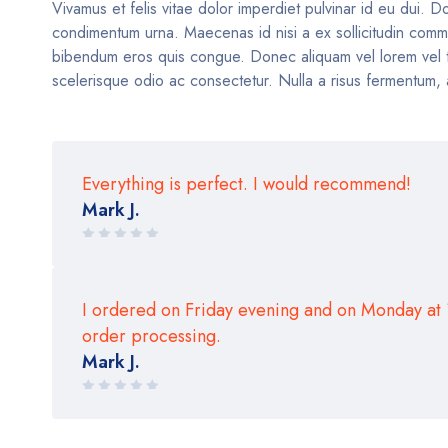
Vivamus et felis vitae dolor imperdiet pulvinar id eu dui. Do
condimentum urna. Maecenas id nisi a ex sollicitudin commod
bibendum eros quis congue. Donec aliquam vel lorem vel tinc
scelerisque odio ac consectetur. Nulla a risus fermentum, a
Everything is perfect. I would recommend!
Mark J.
Rated
4 out of 5
I ordered on Friday evening and on Monday at 
order processing.
Mark J.
Rated
5 out of 5