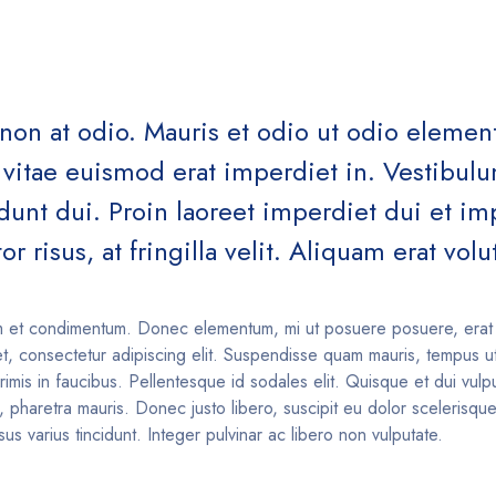
t non at odio. Mauris et odio ut odio eleme
itae euismod erat imperdiet in. Vestibulum
cidunt dui. Proin laoreet imperdiet dui et 
or risus, at fringilla velit. Aliquam erat volu
m et condimentum. Donec elementum, mi ut posuere posuere, erat 
et, consectetur adipiscing elit. Suspendisse quam mauris, tempus ut
mis in faucibus. Pellentesque id sodales elit. Quisque et dui vulpu
a, pharetra mauris. Donec justo libero, suscipit eu dolor scelerisqu
 varius tincidunt. Integer pulvinar ac libero non vulputate.