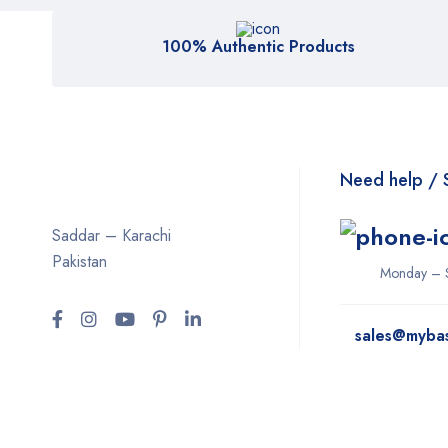
100% Authentic Products
Need help / 
Saddar – Karachi
Pakistan
Monday – 
sales@myba