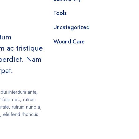
Tools
Uncategorized
ntum
Wound Care
 ac tristique
imperdiet. Nam
tpat.
dui interdum ante,
 felis nec, rutrum
tate, rutrum nunc a,
e, eleifend rhoncus